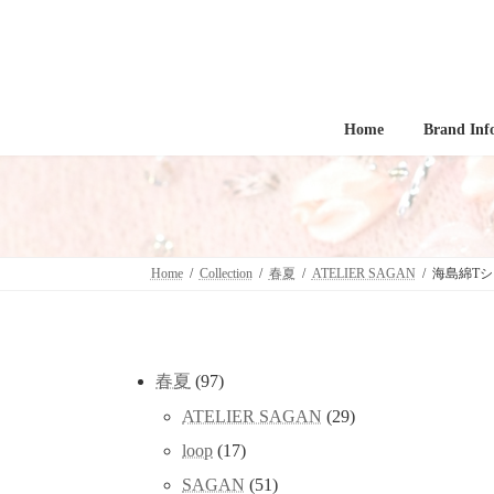
コ
ナ
ン
ビ
テ
ゲ
ン
ー
ツ
シ
へ
ョ
Home
Brand Inf
ス
ン
キ
に
ッ
移
プ
動
Home
Collection
春夏
ATELIER SAGAN
海島綿T
97
春夏
97
個
29
ATELIER SAGAN
29
の
個
商
17
loop
17
の
品
個
商
51
SAGAN
51
の