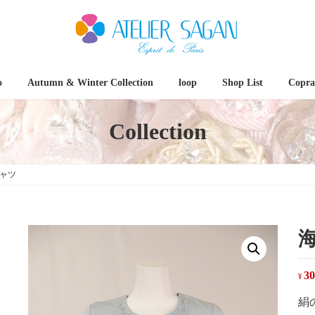
o
Autumn & Winter Collection
loop
Shop List
Coprat
Collection
シャツ
30
¥
絹