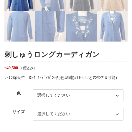
刺しゅうロングカーディガン
49,500
（税込み）
¥
ﾚｰﾖﾝ綿天竺 ﾛﾝｸﾞｶｰﾃﾞｨｶﾞﾝ×配色刺繍(#110242とｱﾝｻﾝﾌﾞﾙ可能)
色
サイズ