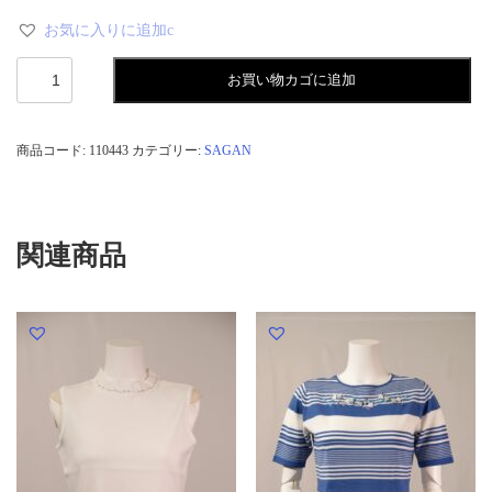
お気に入りに追加c
刺
お買い物カゴに追加
し
ゅ
う
ロ
商品コード:
110443
カテゴリー:
SAGAN
ン
グ
カ
ー
デ
関連商品
ィ
ガ
ン
個