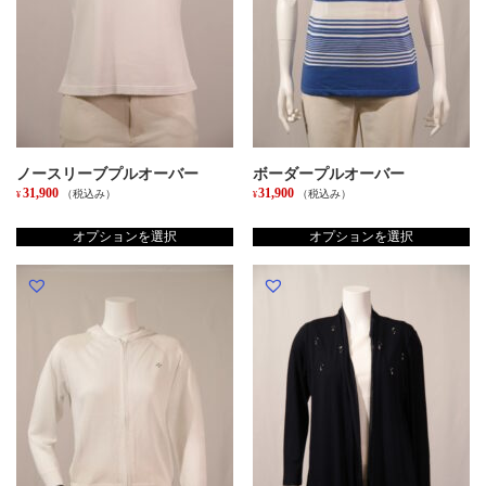
ノースリーブプルオーバー
ボーダープルオーバー
31,900
31,900
（税込み）
（税込み）
¥
¥
こ
こ
の
の
オプションを選択
オプションを選択
商
商
品
品
に
に
は
は
複
複
数
数
の
の
バ
バ
リ
リ
エ
エ
ー
ー
シ
シ