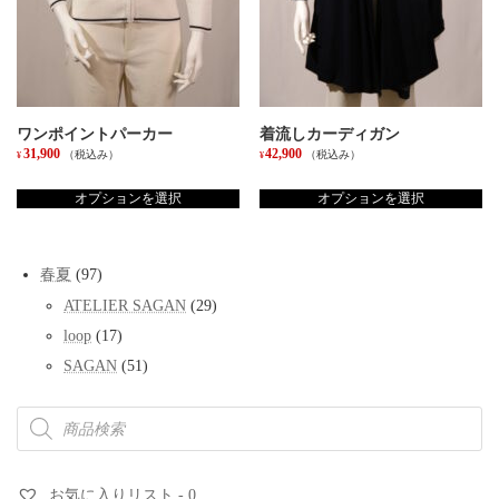
ョ
ョ
ン
ン
が
が
あ
あ
り
り
ま
ま
す。
す。
ワンポイントパーカー
着流しカーディガン
オ
オ
31,900
42,900
（税込み）
（税込み）
¥
¥
プ
プ
こ
こ
シ
シ
の
の
オプションを選択
オプションを選択
ョ
ョ
商
商
ン
ン
品
品
は
は
に
に
商
商
97
春夏
97
は
は
品
品
個
複
複
ペ
ペ
29
ATELIER SAGAN
29
の
数
数
個
ー
ー
商
17
loop
17
の
の
の
ジ
ジ
品
個
バ
バ
商
か
か
51
SAGAN
51
の
リ
リ
品
個
ら
ら
商
エ
エ
の
選
選
商
品
ー
ー
商
択
択
品
シ
シ
検
品
で
で
ョ
ョ
索
き
き
ン
ン
ま
ま
お気に入りリスト -
0
が
が