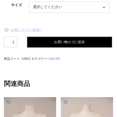
サイズ
お気に入りに追加c
麻
お買い物カゴに追加
チ
ュ
ニ
ッ
商品コード:
120832
カテゴリー:
SAGAN
ク
カ
ッ
ト
ソ
関連商品
ー
個