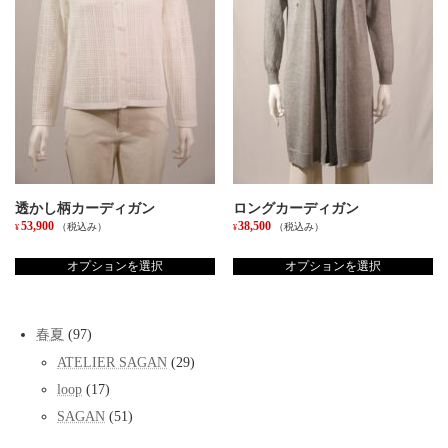
バ
バ
リ
リ
エ
エ
ー
ー
シ
シ
ョ
ョ
ン
ン
が
が
あ
あ
り
り
ま
ま
す。
す。
透かし柄カーディガン
ロングカーディガン
オ
オ
53,900
38,500
（税込み）
（税込み）
¥
¥
プ
プ
こ
こ
シ
シ
の
の
オプションを選択
オプションを選択
ョ
ョ
商
商
ン
ン
品
品
は
は
に
に
商
商
97
春夏
97
は
は
品
品
個
複
複
ペ
ペ
29
ATELIER SAGAN
29
の
数
数
個
ー
ー
商
17
loop
17
の
の
の
ジ
ジ
品
個
バ
バ
商
か
か
51
SAGAN
51
の
リ
リ
品
個
ら
ら
商
エ
エ