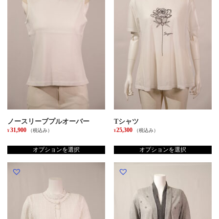
ノースリーブプルオーバー
Tシャツ
31,900
25,300
（税込み）
（税込み）
¥
¥
こ
こ
の
の
オプションを選択
オプションを選択
商
商
品
品
に
に
は
は
複
複
数
数
の
の